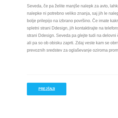
Seveda, če pa želite manjše nalepk za avto, lahko
nalepke ni potrebno veliko znanja, saj jih le nal
bolje prilepijo na izbrano površino. Če imate ka
spletni strani Ddesign, jih kontaktirajte na telef
strani Ddesign. Seveda pa glejte tudi na delovni
ali pa so ob obisku zaprti. Zdaj veste kam se obrn
prevoznih sredstev za oglaševanje oziroma prom
PREJŠNJI