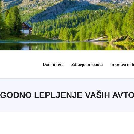
bet
Jojobet
https://milliol.com/
jojobet giriş
betsmove
betsmove
gan
Dom in vrt
Zdravje in lepota
Storitve in 
GODNO LEPLJENJE VAŠIH AVT