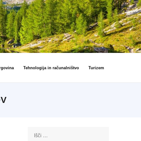
obet
norabahis
deneme bonusu veren siteler
deneme bonusu
bet
trgovina
Tehnologija in računalništvo
Turizem
OV