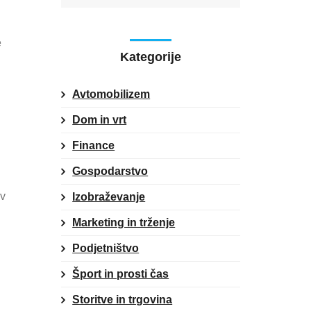
e
Kategorije
Avtomobilizem
Dom in vrt
Finance
Gospodarstvo
ev
Izobraževanje
Marketing in trženje
Podjetništvo
Šport in prosti čas
Storitve in trgovina