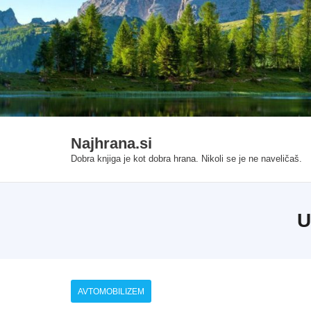
Skip
onusu Veren Siteler
Grandpashabet
grandpashabet
grandpasha
to
content
Najhrana.si
Dobra knjiga je kot dobra hrana. Nikoli se je ne naveličaš.
U
AVTOMOBILIZEM