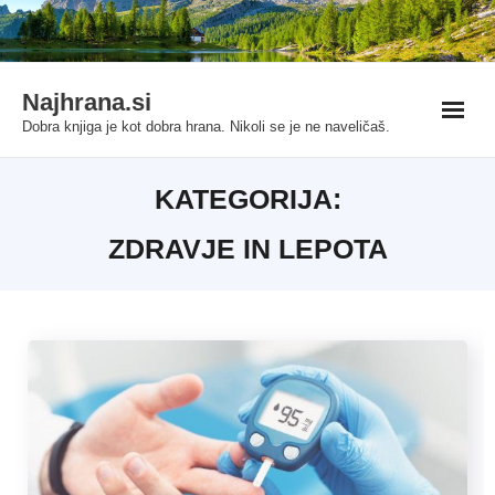
Skip
eneme Bonusu Veren Siteler
Grandpashabet
grandpashabet
gra
to
content
Najhrana.si
Dobra knjiga je kot dobra hrana. Nikoli se je ne naveličaš.
KATEGORIJA:
ZDRAVJE IN LEPOTA