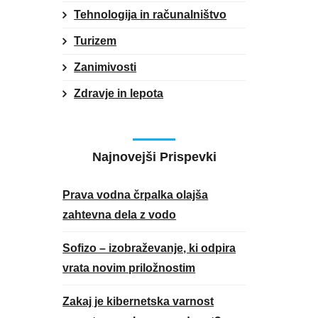
Tehnologija in računalništvo
Turizem
Zanimivosti
Zdravje in lepota
Najnovejši Prispevki
Prava vodna črpalka olajša
zahtevna dela z vodo
Sofizo – izobraževanje, ki odpira
vrata novim priložnostim
Zakaj je kibernetska varnost