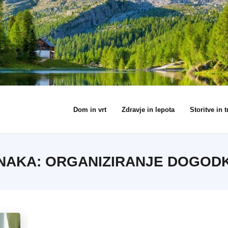
et
grandpashabet
Jojobet
https://milliol.com/
jojobet giriş
betsmov
Dom in vrt
Zdravje in lepota
Storitve in 
NAKA:
ORGANIZIRANJE DOGOD