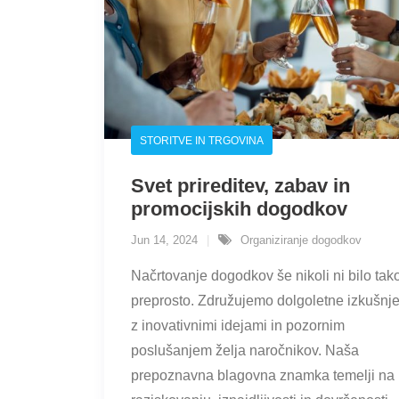
STORITVE IN TRGOVINA
Svet prireditev, zabav in
promocijskih dogodkov
Jun 14, 2024
Organiziranje dogodkov
Načrtovanje dogodkov še nikoli ni bilo tak
preprosto. Združujemo dolgoletne izkušnj
z inovativnimi idejami in pozornim
poslušanjem želja naročnikov. Naša
prepoznavna blagovna znamka temelji na