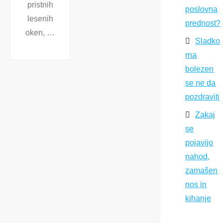
pristnih
poslovna
lesenih
prednost?
oken, …
Sladko
rna
bolezen
se ne da
pozdraviti
Zakaj
se
pojavijo
nahod,
zamašen
nos in
kihanje