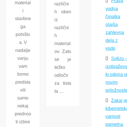
Prava
material
različni
vodna
i
h oken
črpalka
stavbne
iz
olajša
ga
različni
zahtevna
pohištv
h
dela z
a. V
material
vodo
nadalje
ov. Zato
vanju
Sofizo 
se je
vam
izobraževa
težko
bomo
ki odpira v
odločit
predsta
novim
za tista
vili
priložnost
ta …
samo
Zakaj j
nekaj
kibernetsk
prednos
varnost
ti izbire
pametna