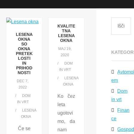
KVALITE
TNA
LESENA
LESENA
OKNA
OKNA
SO
OKNA
MAJ 19,
KATEGOR
PRETEK
2020
LOSTI
IN
DOM
PRIHOD
IN VRT
Avtomob
NOSTI
LESENA
em
DEC 7,
OKNA
2022
Dom
DOM
Ko čez
in vrt
IN VRT
leta
Finan
LESENA
ugotovi
OKNA
ce
mo, da
Če se
Gospod
nam