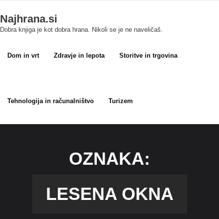
Skip
me Bonusu Veren Siteler
Grandpashabet
grandpashabet
grandp
Najhrana.si
to
Dobra knjiga je kot dobra hrana. Nikoli se je ne naveličaš.
content
Dom in vrt
Zdravje in lepota
Storitve in trgovina
Tehnologija in računalništvo
Turizem
OZNAKA:
LESENA OKNA