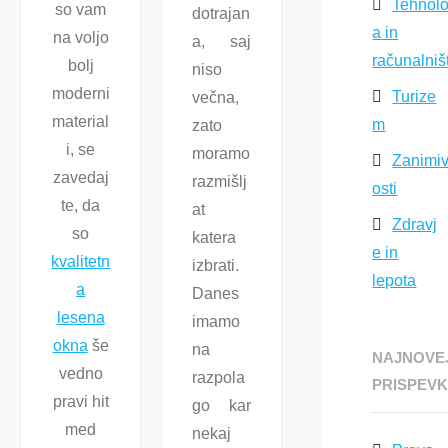
Tehnolo
so vam
dotrajan
a in
na voljo
a, saj
računalniš
bolj
niso
moderni
Turize
večna,
material
m
zato
i, se
moramo
Zanimi
zavedaj
razmišlj
osti
te, da
at
Zdravj
so
katera
e in
kvalitetn
izbrati.
lepota
a
Danes
lesena
imamo
okna
še
na
NAJNOVE
vedno
razpola
PRISPEVK
pravi hit
go kar
med
nekaj