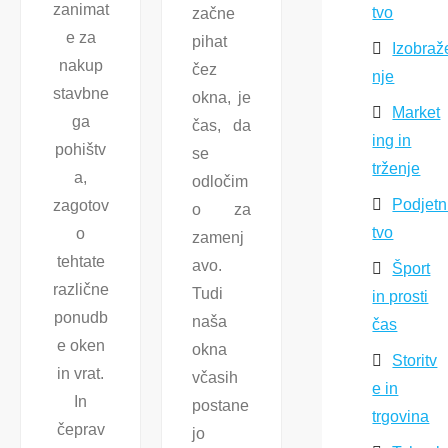
zanimat
tvo
začne
e za
pihat
Izobraž
nakup
čez
nje
stavbne
okna, je
Market
ga
čas, da
ing in
pohištv
se
trženje
a,
odločim
Podjetn
zagotov
o za
tvo
o
zamenj
tehtate
avo.
Šport
različne
Tudi
in prosti
ponudb
naša
čas
e oken
okna
Storitv
in vrat.
včasih
e in
In
postane
trgovina
čeprav
jo