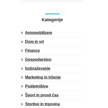
Kategorije
Avtomobilizem
Dom in vrt
Finance
Gospodarstvo
Izobraževanje
Marketing in trženje
Podjetništvo
Šport in prosti čas
Storitve in trgovina