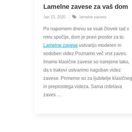
Lamelne zavese za vaš dom
Jan 13, 2020
lamelne zavese
Po napornem dnevu se vsak človek rad v
miru spočije, dom je pravi prostor za to.
Lamelne zavese
ustvarijo moderen in
sodoben videz.Poznamo več vrst zaves.
Imamo klasične zavese so narejene tako,
da s trakovi ustvarimo naguban videz
zavese. Primerne so za ljubitelje klasične
in preprostega videza. Sama izdelava
zaves …