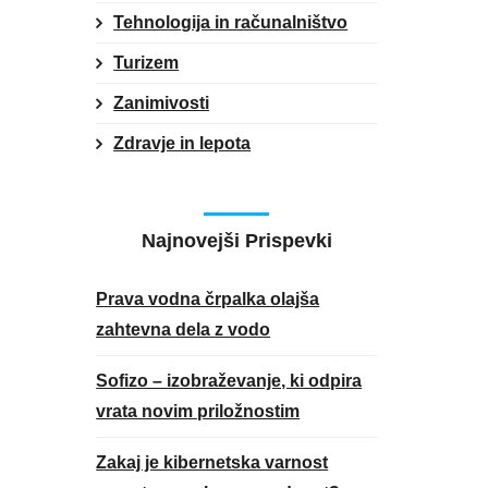
Tehnologija in računalništvo
Turizem
Zanimivosti
Zdravje in lepota
Najnovejši Prispevki
Prava vodna črpalka olajša
zahtevna dela z vodo
Sofizo – izobraževanje, ki odpira
vrata novim priložnostim
Zakaj je kibernetska varnost