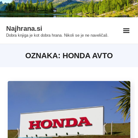
Skip
pashabet
Deneme Bonusu Veren Siteler
Grandpashabet
grandpa
to
content
Najhrana.si
Dobra knjiga je kot dobra hrana. Nikoli se je ne naveličaš.
OZNAKA:
HONDA AVTO