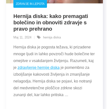
ZDRAVJE IN LEPOTA
Hernija diska: kako premagati
bolečino in obnoviti zdravje s
pravo prehrano
Maj 11, 2024
hernija diska
Hernija diska je pogosta težava, ki prizadene
mnoge ljudi in lahko povzroči hude bolečine ter
omejitve v vsakdanjem življenju. Razumeti, kaj
je
zdravljenje hernije diska
je pomembno za
izboljšanje kakovosti življenja in zmanjšanje
nelagodja. Hernija diska se pojavi, ko notranji
del medvretenčne ploščice zdrkne skozi
zunanji del, kar lahko pritiska …