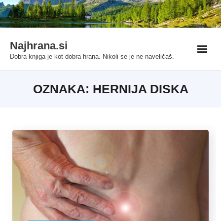
Skip
pashabet
Deneme Bonusu Veren Siteler
Grandpashabet
grandpa
to
content
Najhrana.si
Dobra knjiga je kot dobra hrana. Nikoli se je ne naveličaš.
OZNAKA:
HERNIJA DISKA