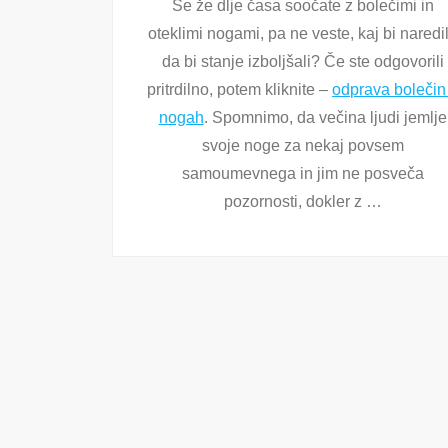
Se že dlje časa soočate z bolečimi in
oteklimi nogami, pa ne veste, kaj bi naredil
da bi stanje izboljšali? Če ste odgovorili
pritrdilno, potem kliknite –
odprava bolečin
nogah
. Spomnimo, da večina ljudi jemlje
svoje noge za nekaj povsem
samoumevnega in jim ne posveča
pozornosti, dokler z …