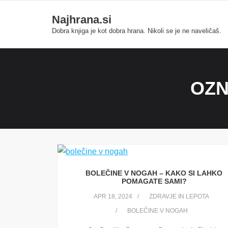
Skip
neme Bonusu Veren Siteler
Grandpashabet
grandpashabet
gra
Najhrana.si
to
Dobra knjiga je kot dobra hrana. Nikoli se je ne naveličaš.
content
OZ
BOLEČINE V NOGAH – KAKO SI LAHKO
POMAGATE SAMI?
APR 18, 2024
ZDRAVJE IN LEPOTA
BOLEČINE V NOGAH