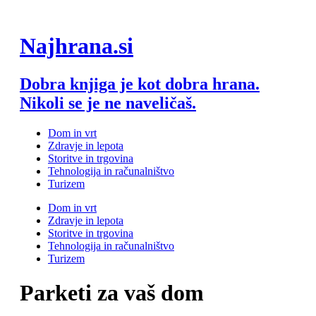
Skip
eneme Bonusu Veren Siteler
Grandpashabet
grandpashabet
grandpashab
to
content
Najhrana.si
Dobra knjiga je kot dobra hrana.
Nikoli se je ne naveličaš.
Dom in vrt
Zdravje in lepota
Storitve in trgovina
Tehnologija in računalništvo
Turizem
Dom in vrt
Zdravje in lepota
Storitve in trgovina
Tehnologija in računalništvo
Turizem
Parketi za vaš dom