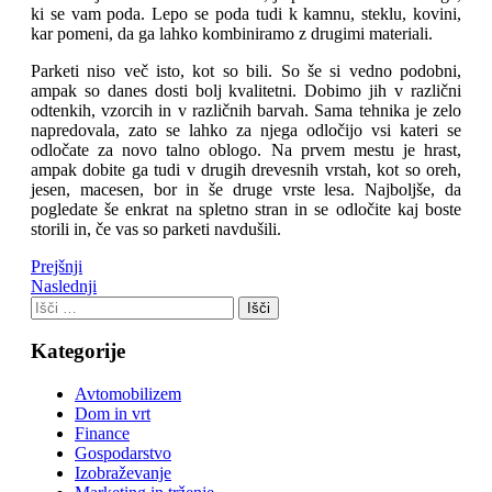
ki se vam poda. Lepo se poda tudi k kamnu, steklu, kovini,
kar pomeni, da ga lahko kombiniramo z drugimi materiali.
Parketi niso več isto, kot so bili. So še si vedno podobni,
ampak so danes dosti bolj kvalitetni. Dobimo jih v različni
odtenkih, vzorcih in v različnih barvah. Sama tehnika je zelo
napredovala, zato se lahko za njega odločijo vsi kateri se
odločate za novo talno oblogo. Na prvem mestu je hrast,
ampak dobite ga tudi v drugih drevesnih vrstah, kot so oreh,
jesen, macesen, bor in še druge vrste lesa. Najboljše, da
pogledate še enkrat na spletno stran in se odločite kaj boste
storili in, če vas so parketi navdušili.
Prejšnji
Naslednji
Kategorije
Avtomobilizem
Dom in vrt
Finance
Gospodarstvo
Izobraževanje