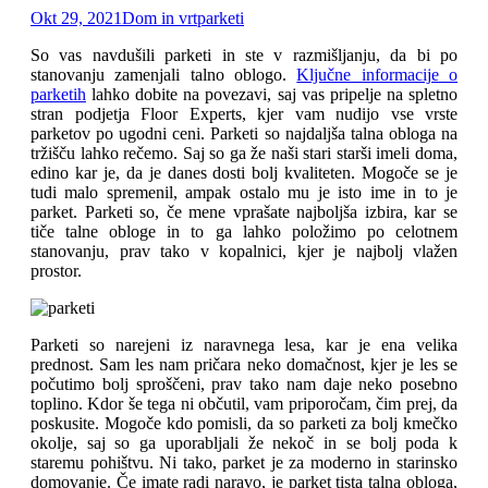
Okt 29, 2021
Dom in vrt
parketi
So vas navdušili parketi in ste v razmišljanju, da bi po
stanovanju zamenjali talno oblogo.
Ključne informacije o
parketih
lahko dobite na povezavi, saj vas pripelje na spletno
stran podjetja Floor Experts, kjer vam nudijo vse vrste
parketov po ugodni ceni. Parketi so najdaljša talna obloga na
tržišču lahko rečemo. Saj so ga že naši stari starši imeli doma,
edino kar je, da je danes dosti bolj kvaliteten. Mogoče se je
tudi malo spremenil, ampak ostalo mu je isto ime in to je
parket. Parketi so, če mene vprašate najboljša izbira, kar se
tiče talne obloge in to ga lahko položimo po celotnem
stanovanju, prav tako v kopalnici, kjer je najbolj vlažen
prostor.
Parketi so narejeni iz naravnega lesa, kar je ena velika
prednost. Sam les nam pričara neko domačnost, kjer je les se
počutimo bolj sproščeni, prav tako nam daje neko posebno
toplino. Kdor še tega ni občutil, vam priporočam, čim prej, da
poskusite. Mogoče kdo pomisli, da so parketi za bolj kmečko
okolje, saj so ga uporabljali že nekoč in se bolj poda k
staremu pohištvu. Ni tako, parket je za moderno in starinsko
domovanje. Če imate radi naravo, je parket tista talna obloga,