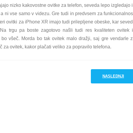
dajajo nizko kakovostne ovitke za telefon, seveda lepo izgledajo 
a ni vse samo v videzu. Gre tudi in predvsem za funkcionalnos
ri ovitki za iPhone XR imajo tudi prilepljene obeske, kar seve
Na trgu pa boste zagotovo našli tudi res kvaliteten ovitek 
 bo všeč. Morda bo tak ovitek malo dražji, saj gre vendarle 
č za ovitek, kakor plačati veliko za popravilo telefona.
NASLEDNJI