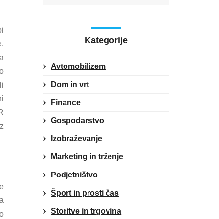
bi
Kategorije
e.
na
Avtomobilizem
po
Dom in vrt
li
ni
Finance
XR
Gospodarstvo
iz
Izobraževanje
Marketing in trženje
Podjetništvo
te
Šport in prosti čas
za
Storitve in trgovina
ko