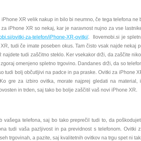
 iPhone XR velik nakup in bilo bi neumno, če tega telefona ne 
i za iPhone XR so nekaj, kar je naravnost nujno za vse lastnik
bi.si/ovitki-za-telefon/iPhone-XR-ovitki/
. Ilovemobi.si je splet
ne XR, tudi če imate poseben okus. Tam čisto vsak najde nekaj 
ajdete tudi zaščitno steklo. Ker vsekakor drži, da zaščite niko
 zgoraj omenjeno spletno trgovino. Dandanes drži, da so telefo
so tudi bolj občutljivi na padce in pa praske. Ovitki za iPhone 
 gre za izbiro ovitka, morate najprej gledati na material, 
kovosten in trden, saj tako bo bolje zaščitil vaš novi iPhone XR.
vašega telefona, saj bo tako preprečil tudi to, da poškoduje
na tudi vaša pazljivost in pa previdnost s telefonom. Ovitki 
h trgovinah, a pazite, saj kvalitetnih ovitkov na trgu spet ni ta