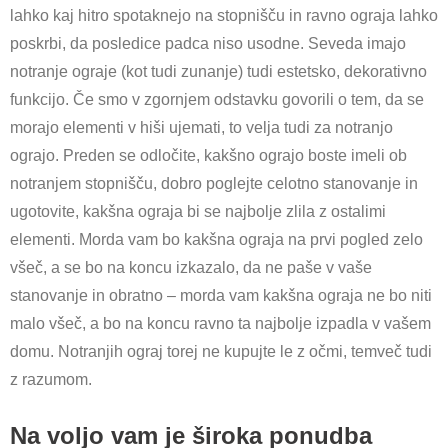
lahko kaj hitro spotaknejo na stopnišču in ravno ograja lahko
poskrbi, da posledice padca niso usodne. Seveda imajo
notranje ograje (kot tudi zunanje) tudi estetsko, dekorativno
funkcijo. Če smo v zgornjem odstavku govorili o tem, da se
morajo elementi v hiši ujemati, to velja tudi za notranjo
ograjo. Preden se odločite, kakšno ograjo boste imeli ob
notranjem stopnišču, dobro poglejte celotno stanovanje in
ugotovite, kakšna ograja bi se najbolje zlila z ostalimi
elementi. Morda vam bo kakšna ograja na prvi pogled zelo
všeč, a se bo na koncu izkazalo, da ne paše v vaše
stanovanje in obratno – morda vam kakšna ograja ne bo niti
malo všeč, a bo na koncu ravno ta najbolje izpadla v vašem
domu. Notranjih ograj torej ne kupujte le z očmi, temveč tudi
z razumom.
Na voljo vam je široka ponudba