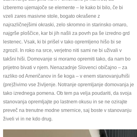
izberemo ujemajoče se elemente – le kako bi bilo, če bi
vzeli zares masivne stole, bogato okrašene z
najrazličnejšimi okraski, zelo skromno in starinsko omaro,
najgrše ploščice, kar bi jih našli za povrh pa še izredno grd
lestenec. Vsak, ki bi prišel v tako opremljeno hišo bi se
zgrozil. In roko na srce, verjetno niti sami ne bi uživali v
takšni hiši. Domovanje si moramo opremiti tako, da nam bo
prijetno bivati v njem. Nenazadnje Slovenci običajno – za
razliko od Američanov in še koga – v enem stanovanju/hiši
(pre)živimo vse življenje. Notranje opremljanje domovanja je
tako izrednega pomena. Ob tem pa velja poudariti, da svoja
stanovanja opremljajte po lastnem okusu in se ne ozirajte
preveč na trenutne modne smernice, saj boste v stanovanju
živeli vi in ne kdo drug.