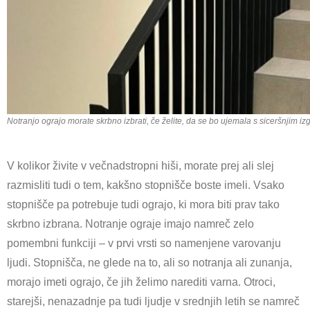
Notranjo ograjo morate skrbno izbrati, če želite, da se bo ujemala s siceršnjim 
V kolikor živite v večnadstropni hiši, morate prej ali slej
razmisliti tudi o tem, kakšno stopnišče boste imeli. Vsako
stopnišče pa potrebuje tudi ograjo, ki mora biti prav tako
skrbno izbrana. Notranje ograje imajo namreč zelo
pomembni funkciji – v prvi vrsti so namenjene varovanju
ljudi. Stopnišča, ne glede na to, ali so notranja ali zunanja,
morajo imeti ograjo, če jih želimo narediti varna. Otroci,
starejši, nenazadnje pa tudi ljudje v srednjih letih se namreč