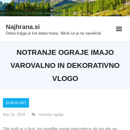
Skip
t
Deneme Bonusu Veren Siteler
Grandpashabet
grandpashabet
g
to
content
Najhrana.si
Dobra knjiga je kot dobra hrana. Nikoli se je ne naveličaš.
NOTRANJE OGRAJE IMAJO
VAROVALNO IN DEKORATIVNO
VLOGO
DOM IN VRT
Mar 31, 2024
notranje ograje
Ste tudi vi v fazi, ko gradite svoje gnezdece ali pa ste se