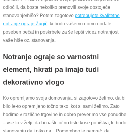
odločili, da boste nekoliko prenovili svoje obstoječe
stanovanje/hišo? Potem zagotovo
potrebujete kvalitetne
notranje ograje Žugič
, ki bodo vašemu domu dodale
poseben pečat in poskrbele za še lepši videz notranjosti
vaše hiše oz. stanovanja.
Notranje ograje so varnostni
element, hkrati pa imajo tudi
dekorativno vlogo
Ko opremljamo svoja domovanja, si zagotovo želimo, da bi
bilo le-to opremljeno točno tako, kot si sami želimo. Zato
hodimo v različne trgovine in dobro preverimo vse ponudbe
– vse to v želji, da bi našli točno tiste kose pohištva, ki bodo
stanovanju dali piko na i. Pomembno je namreč, da