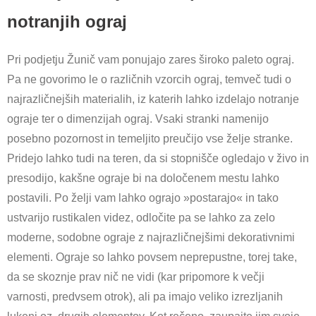
notranjih ograj
Pri podjetju Žunič vam ponujajo zares široko paleto ograj.
Pa ne govorimo le o različnih vzorcih ograj, temveč tudi o
najrazličnejših materialih, iz katerih lahko izdelajo notranje
ograje ter o dimenzijah ograj. Vsaki stranki namenijo
posebno pozornost in temeljito preučijo vse želje stranke.
Pridejo lahko tudi na teren, da si stopnišče ogledajo v živo in
presodijo, kakšne ograje bi na določenem mestu lahko
postavili. Po želji vam lahko ograjo »postarajo« in tako
ustvarijo rustikalen videz, odločite pa se lahko za zelo
moderne, sodobne ograje z najrazličnejšimi dekorativnimi
elementi. Ograje so lahko povsem neprepustne, torej take,
da se skoznje prav nič ne vidi (kar pripomore k večji
varnosti, predvsem otrok), ali pa imajo veliko izrezljanih