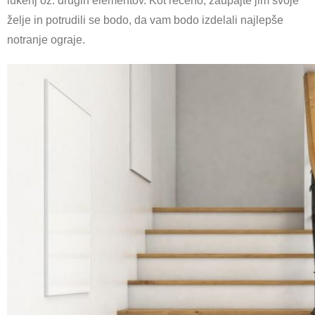
lukenj oz. drugih elementov. Kot rečeno, zaupajte jim svoje
želje in potrudili se bodo, da vam bodo izdelali najlepše
notranje ograje.