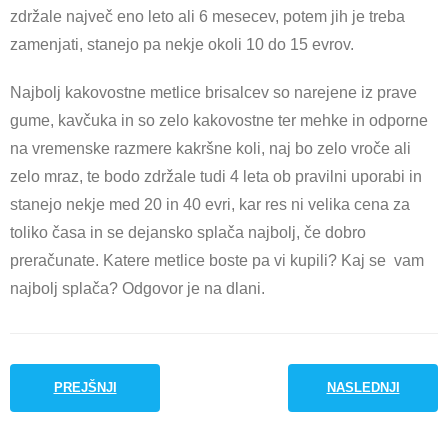
zdržale največ eno leto ali 6 mesecev, potem jih je treba
zamenjati, stanejo pa nekje okoli 10 do 15 evrov.
Najbolj kakovostne metlice brisalcev so narejene iz prave
gume, kavčuka in so zelo kakovostne ter mehke in odporne
na vremenske razmere kakršne koli, naj bo zelo vroče ali
zelo mraz, te bodo zdržale tudi 4 leta ob pravilni uporabi in
stanejo nekje med 20 in 40 evri, kar res ni velika cena za
toliko časa in se dejansko splača najbolj, če dobro
preračunate. Katere metlice boste pa vi kupili? Kaj se vam
najbolj splača? Odgovor je na dlani.
PREJŠNJI
NASLEDNJI