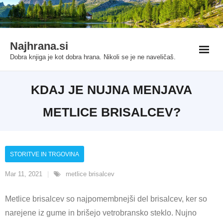
Skip
habet
Deneme Bonusu Veren Siteler
Grandpashabet
grandpasha
to
content
Najhrana.si
Dobra knjiga je kot dobra hrana. Nikoli se je ne naveličaš.
KDAJ JE NUJNA MENJAVA
METLICE BRISALCEV?
STORITVE IN TRGOVINA
Mar 11, 2021
metlice brisalcev
Metlice brisalcev so najpomembnejši del brisalcev, ker so
narejene iz gume in brišejo vetrobransko steklo. Nujno