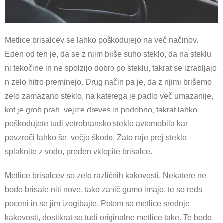
Metlice brisalcev se lahko poškodujejo na več načinov.
Eden od teh je, da se z njim briše suho steklo, da na steklu
ni tekočine in ne spolzijo dobro po steklu, takrat se izrabljajo
n zelo hitro preminejo. Drug način pa je, da z njimi brišemo
zelo zamazano steklo, na katerega je padlo več umazanije,
kot je grob prah, vejice dreves in podobno, takrat lahko
poškodujete tudi vetrobransko steklo avtomobila kar
povzroči lahko še večjo škodo. Zato raje prej steklo
splaknite z vodo, preden vklopite brisalce.
Metlice brisalcev so zelo različnih kakovosti. Nekatere ne
bodo brisale niti nove, tako zanič gumo imajo, te so reds
poceni in se jim izogibajte. Potem so metlice srednje
kakovosti, dostikrat so tudi originalne metlice take. Te bodo