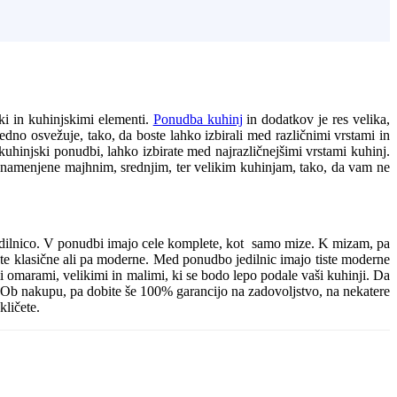
tki in kuhinjskimi elementi.
Ponudba kuhinj
in dodatkov je res velika,
no osvežuje, tako, da boste lahko izbirali med različnimi vrstami in
kuhinjski ponudbi, lahko izbirate med najrazličnejšimi vrstami kuhinj.
so namenjene majhnim, srednjim, ter velikim kuhinjam, tako, da vam ne
o jedilnico. V ponudbi imajo cele komplete, kot samo mize. K mizam, pa
 tiste klasične ali pa moderne. Med ponudbo jedilnic imajo tiste moderne
i omarami, velikimi in malimi, ki se bodo lepo podale vaši kuhinji. Da
o. Ob nakupu, pa dobite še 100% garancijo na zadovoljstvo, na nekatere
kličete.