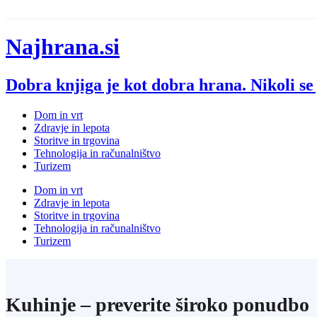
Skip
e Bonusu Veren Siteler
Grandpashabet
grandpashabet
grandpashabet
Joj
to
content
Najhrana.si
Dobra knjiga je kot dobra hrana. Nikoli se 
Dom in vrt
Zdravje in lepota
Storitve in trgovina
Tehnologija in računalništvo
Turizem
Dom in vrt
Zdravje in lepota
Storitve in trgovina
Tehnologija in računalništvo
Turizem
Kuhinje – preverite široko ponudbo