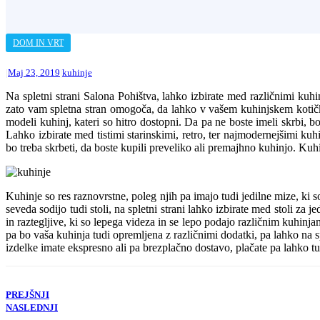
DOM IN VRT
Maj 23, 2019
kuhinje
Na spletni strani Salona Pohištva, lahko izbirate med različnimi kuhin
zato vam spletna stran omogoča, da lahko v vašem kuhinjskem kotičku
modeli kuhinj, kateri so hitro dostopni. Da pa ne boste imeli skrbi, 
Lahko izbirate med tistimi starinskimi, retro, ter najmodernejšimi k
bo treba skrbeti, da boste kupili preveliko ali premajhno kuhinjo. Kuhi
Kuhinje so res raznovrstne, poleg njih pa imajo tudi jedilne mize, ki
seveda sodijo tudi stoli, na spletni strani lahko izbirate med stoli za
in raztegljive, ki so lepega videza in se lepo podajo različnim kuhin
pa bo vaša kuhinja tudi opremljena z različnimi dodatki, pa lahko na 
izdelke imate ekspresno ali pa brezplačno dostavo, plačate pa lahko t
PREJŠNJI
NASLEDNJI