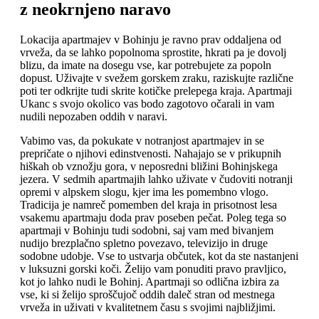
z neokrnjeno naravo
Lokacija apartmajev v Bohinju je ravno prav oddaljena od
vrveža, da se lahko popolnoma sprostite, hkrati pa je dovolj
blizu, da imate na dosegu vse, kar potrebujete za popoln
dopust. Uživajte v svežem gorskem zraku, raziskujte različne
poti ter odkrijte tudi skrite kotičke prelepega kraja. Apartmaji
Ukanc s svojo okolico vas bodo zagotovo očarali in vam
nudili nepozaben oddih v naravi.
Vabimo vas, da pokukate v notranjost apartmajev in se
prepričate o njihovi edinstvenosti. Nahajajo se v prikupnih
hiškah ob vznožju gora, v neposredni bližini Bohinjskega
jezera. V sedmih apartmajih lahko uživate v čudoviti notranji
opremi v alpskem slogu, kjer ima les pomembno vlogo.
Tradicija je namreč pomemben del kraja in prisotnost lesa
vsakemu apartmaju doda prav poseben pečat. Poleg tega so
apartmaji v Bohinju tudi sodobni, saj vam med bivanjem
nudijo brezplačno spletno povezavo, televizijo in druge
sodobne udobje. Vse to ustvarja občutek, kot da ste nastanjeni
v luksuzni gorski koči. Želijo vam ponuditi pravo pravljico,
kot jo lahko nudi le Bohinj. Apartmaji so odlična izbira za
vse, ki si želijo sproščujoč oddih daleč stran od mestnega
vrveža in uživati v kvalitetnem času s svojimi najbližjimi.