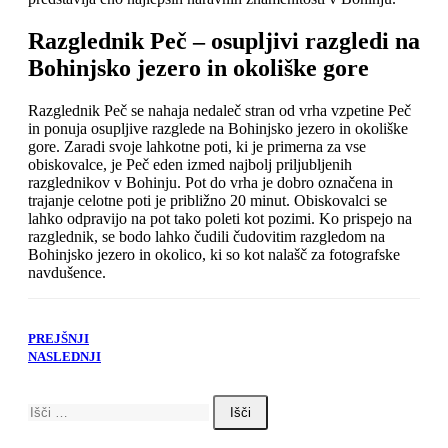
Razglednik Peč – osupljivi razgledi na
Bohinjsko jezero in okoliške gore
Razglednik Peč se nahaja nedaleč stran od vrha vzpetine Peč
in ponuja osupljive razglede na Bohinjsko jezero in okoliške
gore. Zaradi svoje lahkotne poti, ki je primerna za vse
obiskovalce, je Peč eden izmed najbolj priljubljenih
razglednikov v Bohinju. Pot do vrha je dobro označena in
trajanje celotne poti je približno 20 minut. Obiskovalci se
lahko odpravijo na pot tako poleti kot pozimi. Ko prispejo na
razglednik, se bodo lahko čudili čudovitim razgledom na
Bohinjsko jezero in okolico, ki so kot nalašč za fotografske
navdušence.
PREJŠNJI
NASLEDNJI