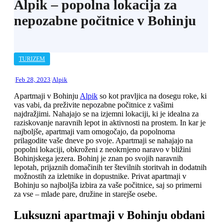
Alpik – popolna lokacija za
nepozabne počitnice v Bohinju
TURIZEM
Feb 28, 2023
Alpik
Apartmaji v Bohinju
Alpik
so kot pravljica na dosegu roke, ki
vas vabi, da preživite nepozabne počitnice z vašimi
najdražjimi. Nahajajo se na izjemni lokaciji, ki je idealna za
raziskovanje naravnih lepot in aktivnosti na prostem. In kar je
najboljše, apartmaji vam omogočajo, da popolnoma
prilagodite vaše dneve po svoje. Apartmaji se nahajajo na
popolni lokaciji, obkroženi z neokrnjeno naravo v bližini
Bohinjskega jezera. Bohinj je znan po svojih naravnih
lepotah, prijaznih domačinih ter številnih storitvah in dodatnih
možnostih za izletnike in dopustnike. Privat apartmaji v
Bohinju so najboljša izbira za vaše počitnice, saj so primerni
za vse – mlade pare, družine in starejše osebe.
Luksuzni apartmaji v Bohinju obdani