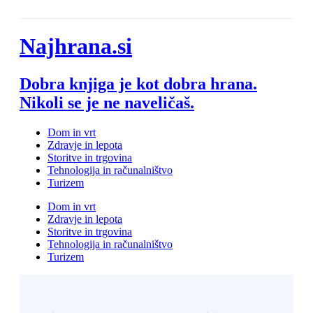
Skip
 Bonusu Veren Siteler
Grandpashabet
grandpashabet
grandpashabet
Joj
to
content
Najhrana.si
Dobra knjiga je kot dobra hrana.
Nikoli se je ne naveličaš.
Dom in vrt
Zdravje in lepota
Storitve in trgovina
Tehnologija in računalništvo
Turizem
Dom in vrt
Zdravje in lepota
Storitve in trgovina
Tehnologija in računalništvo
Turizem