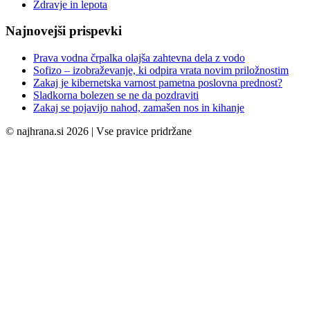
Zdravje in lepota
Najnovejši prispevki
Prava vodna črpalka olajša zahtevna dela z vodo
Sofizo – izobraževanje, ki odpira vrata novim priložnostim
Zakaj je kibernetska varnost pametna poslovna prednost?
Sladkorna bolezen se ne da pozdraviti
Zakaj se pojavijo nahod, zamašen nos in kihanje
© najhrana.si 2026 | Vse pravice pridržane