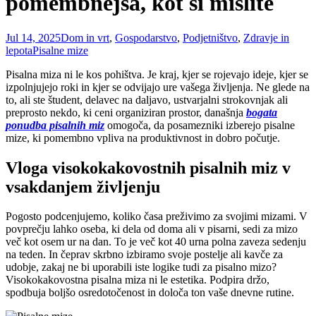
pomembnejša, kot si mislite
Jul 14, 2025
Dom in vrt
,
Gospodarstvo
,
Podjetništvo
,
Zdravje in
lepota
Pisalne mize
Pisalna miza ni le kos pohištva. Je kraj, kjer se rojevajo ideje, kjer se
izpolnjujejo roki in kjer se odvijajo ure vašega življenja. Ne glede na
to, ali ste študent, delavec na daljavo, ustvarjalni strokovnjak ali
preprosto nekdo, ki ceni organiziran prostor, današnja
bogata
ponudba pisalnih miz
omogoča, da posamezniki izberejo pisalne
mize, ki pomembno vpliva na produktivnost in dobro počutje.
Vloga visokokakovostnih pisalnih miz v
vsakdanjem življenju
Pogosto podcenjujemo, koliko časa preživimo za svojimi mizami. V
povprečju lahko oseba, ki dela od doma ali v pisarni, sedi za mizo
več kot osem ur na dan. To je več kot 40 urna polna zaveza sedenju
na teden. In čeprav skrbno izbiramo svoje postelje ali kavče za
udobje, zakaj ne bi uporabili iste logike tudi za pisalno mizo?
Visokokakovostna pisalna miza ni le estetika. Podpira držo,
spodbuja boljšo osredotočenost in določa ton vaše dnevne rutine.