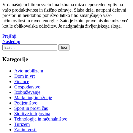
V današnjem hitrem svetu ima izbrana miza neposreden vpliv na
vašo produktivnost in fizično zdravje. Slaba drža, natrpani delovni
prostori in neudobno pohištvo lahko tiho zmanjšujejo vašo
učinkovitost in raven energije. Zato je izbira prave pisalne mize več
kot le oblikovalska odločitev. Je nadgradnja življenjskega sloga.
Prejšnji
Naslednji
Kategorije
Avtomobilizem
Dom in vrt
Finance
Gospodarstvo
Izobraževanje
Marketing in trženje
Podjetništvo
Šport in prosti čas
Storitve in trgovina
Tehnologija in računalništvo
Turizem
Zanimivosti