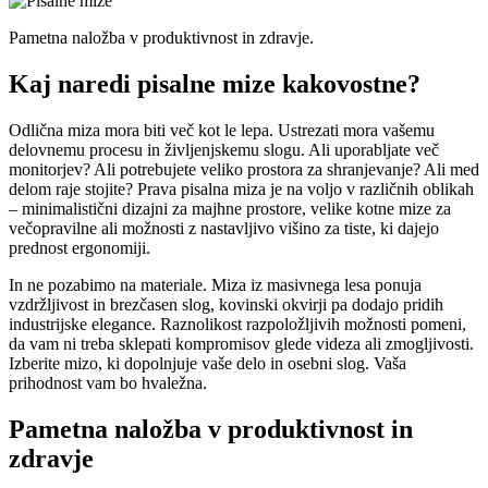
Pametna naložba v produktivnost in zdravje.
Kaj naredi pisalne mize kakovostne?
Odlična miza mora biti več kot le lepa. Ustrezati mora vašemu
delovnemu procesu in življenjskemu slogu. Ali uporabljate več
monitorjev? Ali potrebujete veliko prostora za shranjevanje? Ali med
delom raje stojite? Prava pisalna miza je na voljo v različnih oblikah
– minimalistični dizajni za majhne prostore, velike kotne mize za
večopravilne ali možnosti z nastavljivo višino za tiste, ki dajejo
prednost ergonomiji.
In ne pozabimo na materiale. Miza iz masivnega lesa ponuja
vzdržljivost in brezčasen slog, kovinski okvirji pa dodajo pridih
industrijske elegance. Raznolikost razpoložljivih možnosti pomeni,
da vam ni treba sklepati kompromisov glede videza ali zmogljivosti.
Izberite mizo, ki dopolnjuje vaše delo in osebni slog. Vaša
prihodnost vam bo hvaležna.
Pametna naložba v produktivnost in
zdravje