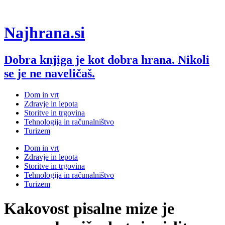
Skip
 Veren Siteler
Grandpashabet
grandpashabet
grandpashabet
Jojobet
https
to
content
Najhrana.si
Dobra knjiga je kot dobra hrana. Nikoli
se je ne naveličaš.
Dom in vrt
Zdravje in lepota
Storitve in trgovina
Tehnologija in računalništvo
Turizem
Dom in vrt
Zdravje in lepota
Storitve in trgovina
Tehnologija in računalništvo
Turizem
Kakovost pisalne mize je